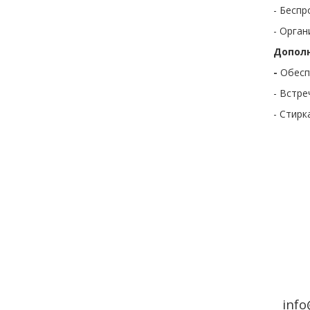
- Беспр
- Орган
Дополн
-
Обесп
- Встре
- Стирк
info