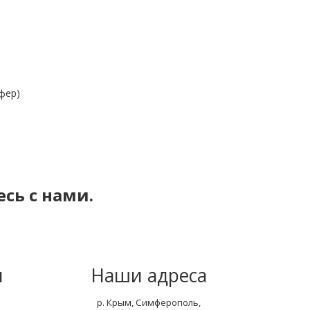
фер)
сь с нами.
м
Наши адреса
р. Крым, Симферополь,