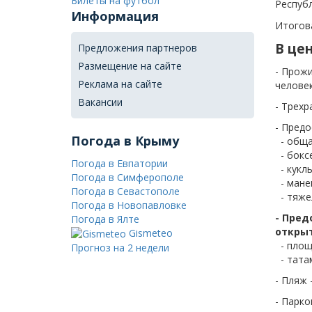
Билеты на футбол
Республ
Информация
Итогова
В цен
Предложения партнеров
Размещение на сайте
- Прожи
Реклама на сайте
челове
Вакансии
- Трехр
- Пред
Погода в Крыму
- общая
- бокс
Погода в Евпатории
- куклы
Погода в Симферополе
- мане
Погода в Севастополе
- тяже
Погода в Новопавловке
- Пред
Погода в Ялте
открыт
Gismeteo
- площа
Прогноз на 2 недели
- татам
- Пляж 
- Парк