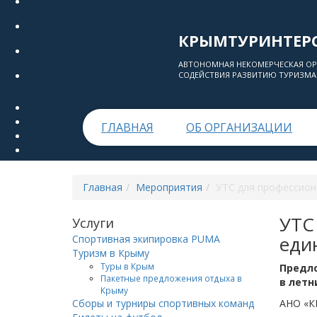
КРЫМТУРИНТЕР
АВТОНОМНАЯ НЕКОМЕРЧЕСКАЯ О
СОДЕЙСТВИЯ РАЗВИТИЮ ТУРИЗМА
ГЛАВНАЯ
ОБ ОРГАНИЗАЦИИ
Главная
Мероприятия
УТС для профессион
УТС
Услуги
еди
Спортивная экипировка PUMA
Туризм в Крыму
Туры в Крым
Предло
Пакетные предложения отдыха в
в летн
Крыму
Сборы и турниры спортивных команд
АНО «К