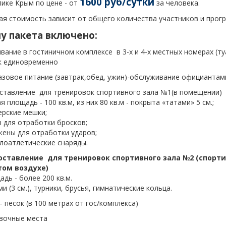
1600 руб/сутки
ике Крым по цене - от
за человека.
я стоимость зависит от общего количества участников и прог
у пакета включено:
вание в гостиничном комплексе в 3-х и 4-х местных номерах (ту
к единовременно
азовое питание (завтрак,обед, ужин)-обслуживание официантам
оставление для тренировок спортивного зала №1(в помещении)
 площадь - 100 кв.м, из них 80 кв.м - покрыта «татами» 5 см.;
ерские мешки;
 для отработки бросков;
кены для отработки ударов;
лоатлетические снаряды.
оставление для тренировок спортивного зала №2 (спорт
ом воздухе)
дь - более 200 кв.м.
и (3 см.), турники, брусья, гимнатические кольца.
– песок (в 100 метрах от гос/комплекса)
овочные места