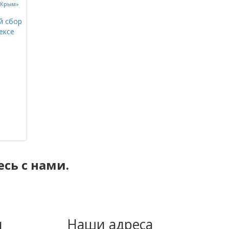
й сбор
ексе
сь с нами.
м
Наши адреса