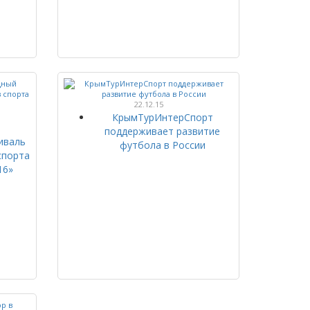
22.12.15
КрымТурИнтерСпорт
поддерживает развитие
иваль
футбола в России
спорта
16»