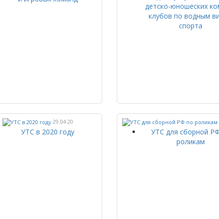
детско-юношеских ко
клубов по водным в
спорта
29.04.20
УТС в 2020 году
УТС для сборной Р
роликам