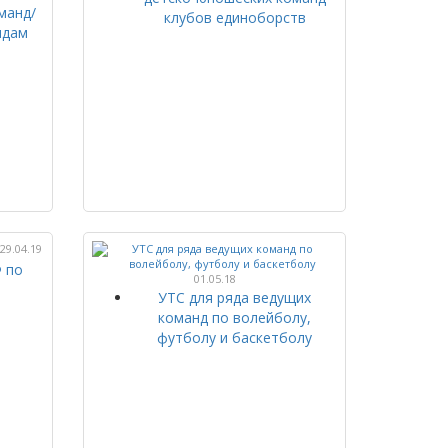
манд/
клубов единоборств
идам
29.04.19
Ф по
01.05.18
УТС для ряда ведущих
команд по волейболу,
футболу и баскетболу