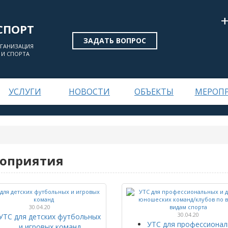
СПОРТ
ЗАДАТЬ ВОПРОС
РГАНИЗАЦИЯ
 И СПОРТА
УСЛУГИ
НОВОСТИ
ОБЪЕКТЫ
МЕРОП
оприятия
30.04.20
30.04.20
УТС для детских футбольных
УТС для профессионал
и игровых команд